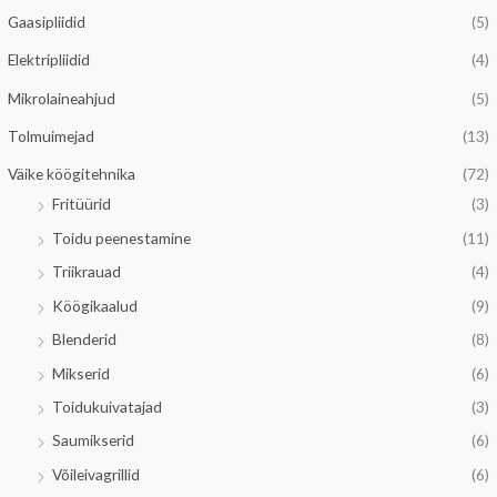
Gaasipliidid
(5)
Elektripliidid
(4)
Mikrolaineahjud
(5)
Tolmuimejad
(13)
Väike köögitehnika
(72)
Fritüürid
(3)
Toidu peenestamine
(11)
Triikrauad
(4)
Köögikaalud
(9)
Blenderid
(8)
Mikserid
(6)
Toidukuivatajad
(3)
Saumikserid
(6)
Võileivagrillid
(6)