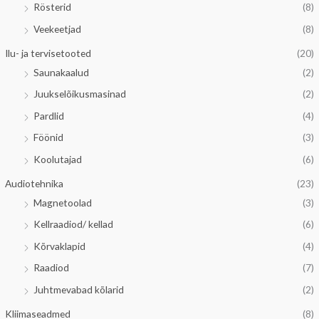
Rösterid
(8)
Veekeetjad
(8)
Ilu- ja tervisetooted
(20)
Saunakaalud
(2)
Juukselõikusmasinad
(2)
Pardlid
(4)
Föönid
(3)
Koolutajad
(6)
Audiotehnika
(23)
Magnetoolad
(3)
Kellraadiod/ kellad
(6)
Kõrvaklapid
(4)
Raadiod
(7)
Juhtmevabad kõlarid
(2)
Kliimaseadmed
(8)