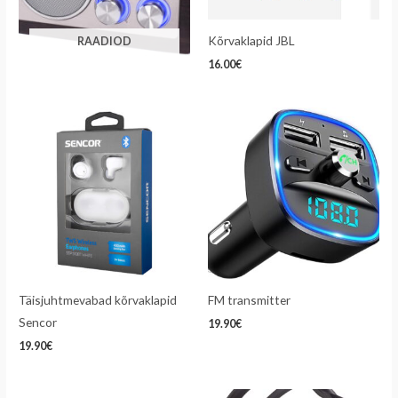
Kõrvaklapid JBL
RAADIOD
16.00
€
Täisjuhtmevabad kõrvaklapid
FM transmitter
Sencor
19.90
€
19.90
€