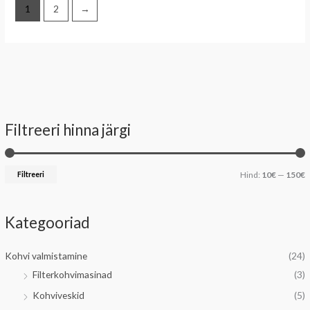
1
2
→
Filtreeri hinna järgi
i
a
n
k
Filtreeri
Hind:
10€
—
150€
i
s
i
Kategooriad
a
a
a
Kohvi valmistamine
(24)
l
a
Filterkohvimasinad
(3)
n
l
Kohviveskid
(5)
e
n