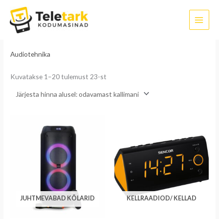
Sorditud
Skip
hinna
järgi:
to
madalast
kõrgeni
content
Esileht
/ Audiotehnika
Audiotehnika
Kuvatakse 1–20 tulemust 23-st
JUHTMEVABAD KÕLARID
KELLRAADIOD/ KELLAD