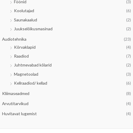
Föönid
(3)
Koolutajad
(6)
Saunakaalud
(2)
Juukselõikusmasinad
(2)
Audiotehnika
(23)
Kõrvaklapid
(4)
Raadiod
(7)
Juhtmevabad kõlarid
(2)
Magnetoolad
(3)
Kellraadiod/ kellad
(6)
Kliimaseadmed
(8)
Arvutitarvikud
(4)
Huvitavat lugemist
(4)