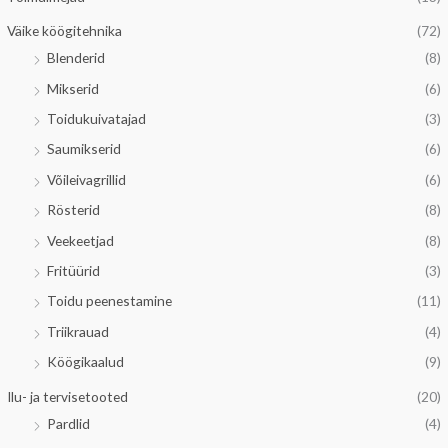
Väike köögitehnika
(72)
Blenderid
(8)
Mikserid
(6)
Toidukuivatajad
(3)
Saumikserid
(6)
Võileivagrillid
(6)
Rösterid
(8)
Veekeetjad
(8)
Fritüürid
(3)
Toidu peenestamine
(11)
Triikrauad
(4)
Köögikaalud
(9)
Ilu- ja tervisetooted
(20)
Pardlid
(4)