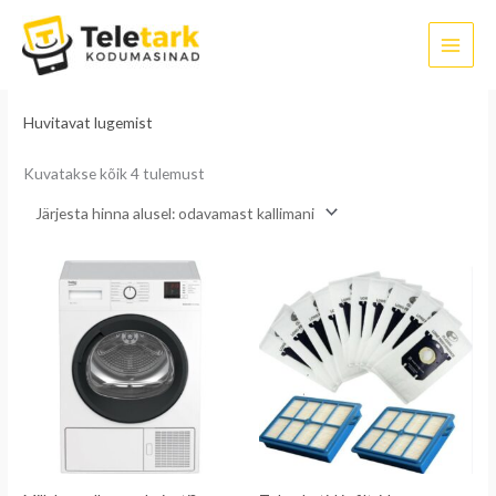
Sorditud
Skip
hinna
järgi:
to
madalast
kõrgeni
content
Esileht
/ Huvitavat lugemist
Huvitavat lugemist
Kuvatakse kõik 4 tulemust