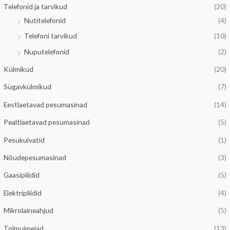
d
Telefonid ja tarvikud
(20)
Nutitelefonid
(4)
Telefoni tarvikud
(10)
Nuputelefonid
(2)
Külmikud
(20)
Sügavkülmikud
(7)
Eestlaetavad pesumasinad
(14)
Pealtlaetavad pesumasinad
(5)
Pesukuivatid
(1)
Nõudepesumasinad
(3)
Gaasipliidid
(5)
Elektripliidid
(4)
Mikrolaineahjud
(5)
Tolmuimejad
(13)