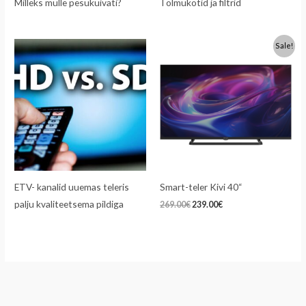
Milleks mulle pesukuivati?
Tolmukotid ja filtrid
Algne
Praegune
Sale!
hind
hind
oli:
on:
269.00€.
239.00€.
ETV- kanalid uuemas teleris
Smart-teler Kivi 40“
palju kvaliteetsema pildiga
269.00
€
239.00
€