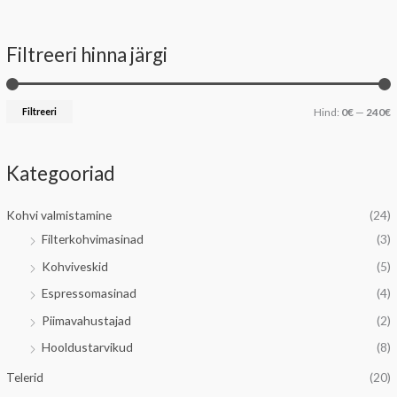
Filtreeri hinna järgi
i
a
n
k
Filtreeri
Hind:
0€
—
240€
i
s
i
Kategooriad
a
a
a
Kohvi valmistamine
(24)
l
a
Filterkohvimasinad
(3)
n
l
Kohviveskid
(5)
e
n
Espressomasinad
(4)
h
e
Piimavahustajad
(2)
i
h
Hooldustarvikud
(8)
n
i
d
n
Telerid
(20)