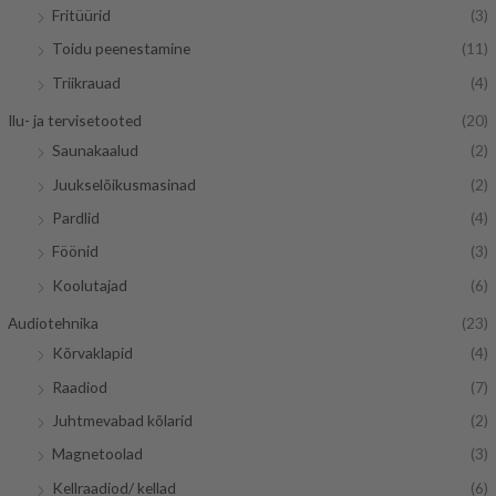
Fritüürid
(3)
Toidu peenestamine
(11)
Triikrauad
(4)
Ilu- ja tervisetooted
(20)
Saunakaalud
(2)
Juukselõikusmasinad
(2)
Pardlid
(4)
Föönid
(3)
Koolutajad
(6)
Audiotehnika
(23)
Kõrvaklapid
(4)
Raadiod
(7)
Juhtmevabad kõlarid
(2)
Magnetoolad
(3)
Kellraadiod/ kellad
(6)