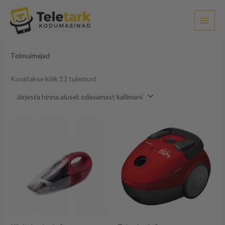
Sorditud
Skip
hinna
järgi:
to
madalast
kõrgeni
content
Esileht
/ Tolmuimejad
Tolmuimejad
Kuvatakse kõik 13 tulemust