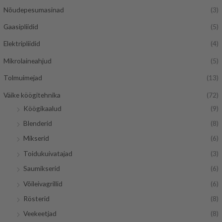
Nõudepesumasinad
(3)
Gaasipliidid
(5)
Elektripliidid
(4)
Mikrolaineahjud
(5)
Tolmuimejad
(13)
Väike köögitehnika
(72)
Köögikaalud
(9)
Blenderid
(8)
Mikserid
(6)
Toidukuivatajad
(3)
Saumikserid
(6)
Võileivagrillid
(6)
Rösterid
(8)
Veekeetjad
(8)