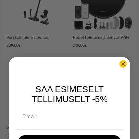
Varstolmuimeja Sencor
Robottolmuimeja Sencor WiFi
229.00
€
249.00
€
SAA ESIMESELT
TELLIMUSELT -5%
Email
Varstolmuimeja Sencor Cat &
Dog