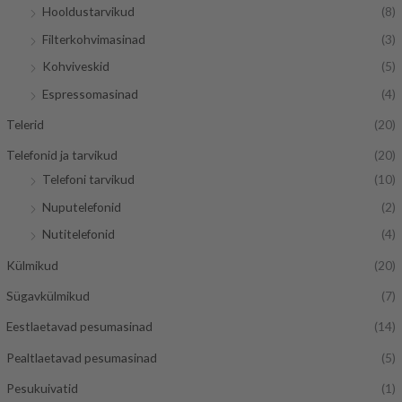
Hooldustarvikud
(8)
e
n
Filterkohvimasinad
(3)
h
e
Kohviveskid
(5)
i
h
Espressomasinad
(4)
n
i
d
n
Telerid
(20)
d
Telefonid ja tarvikud
(20)
Telefoni tarvikud
(10)
Nuputelefonid
(2)
Nutitelefonid
(4)
Külmikud
(20)
Sügavkülmikud
(7)
Eestlaetavad pesumasinad
(14)
Pealtlaetavad pesumasinad
(5)
Pesukuivatid
(1)