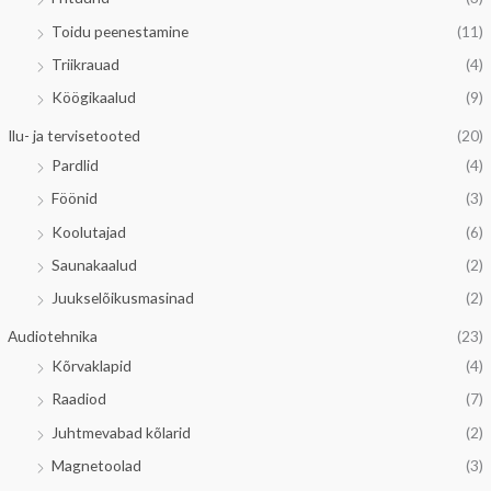
Toidu peenestamine
(11)
Triikrauad
(4)
Köögikaalud
(9)
Ilu- ja tervisetooted
(20)
Pardlid
(4)
Föönid
(3)
Koolutajad
(6)
Saunakaalud
(2)
Juukselõikusmasinad
(2)
Audiotehnika
(23)
Kõrvaklapid
(4)
Raadiod
(7)
Juhtmevabad kõlarid
(2)
Magnetoolad
(3)