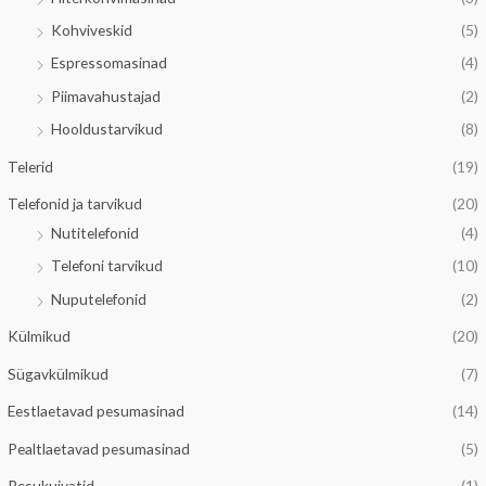
n
l
Kohviveskid
(5)
e
n
Espressomasinad
(4)
h
e
Piimavahustajad
(2)
i
h
Hooldustarvikud
(8)
n
i
d
n
Telerid
(19)
d
Telefonid ja tarvikud
(20)
Nutitelefonid
(4)
Telefoni tarvikud
(10)
Nuputelefonid
(2)
Külmikud
(20)
Sügavkülmikud
(7)
Eestlaetavad pesumasinad
(14)
Pealtlaetavad pesumasinad
(5)
Pesukuivatid
(1)