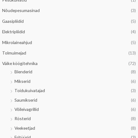
Nõudepesumasinad
(3)
Gaasipliidid
(5)
Elektripliidid
(4)
Mikrolaineahjud
(5)
Tolmuimejad
(13)
Väike köögitehnika
(72)
Blenderid
(8)
Mikserid
(6)
Toidukuivatajad
(3)
Saumikserid
(6)
Võileivagrillid
(6)
Rösterid
(8)
Veekeetjad
(8)
Fritüürid
(3)