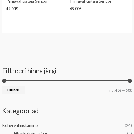
Piimavahustaja Sencor
Piimavahustaja Sencor
49.00
€
49.00
€
Filtreeri hinna järgi
i
a
n
k
Filtreeri
Hind:
40€
—
50€
i
s
i
Kategooriad
a
a
a
Kohvi valmistamine
(24)
l
a
Filterkohvimasinad
(3)