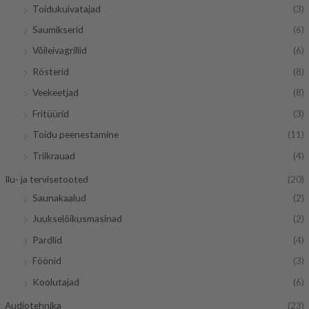
Toidukuivatajad
(3)
Saumikserid
(6)
Võileivagrillid
(6)
Rösterid
(8)
Veekeetjad
(8)
Fritüürid
(3)
Toidu peenestamine
(11)
Triikrauad
(4)
Ilu- ja tervisetooted
(20)
Saunakaalud
(2)
Juukselõikusmasinad
(2)
Pardlid
(4)
Föönid
(3)
Koolutajad
(6)
Audiotehnika
(23)