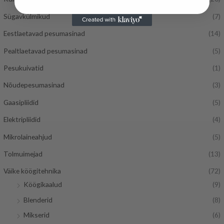
Sügavkülmikud
(7)
Eestlaetavad pesumasinad
(14)
Pealtlaetavad pesumasinad
(5)
Pesukuivatid
(1)
Nõudepesumasinad
(3)
Gaasipliidid
(5)
Elektripliidid
(4)
Mikrolaineahjud
(5)
Tolmuimejad
(13)
Väike köögitehnika
(72)
Köögikaalud
(9)
Blenderid
(8)
Mikserid
(6)