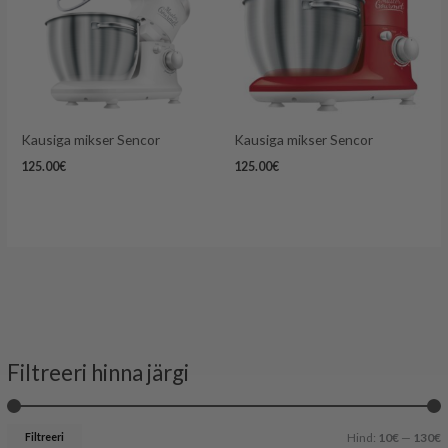
Kausiga mikser Sencor
Kausiga mikser Sencor
125.00
€
125.00
€
Filtreeri hinna järgi
i
a
n
k
Filtreeri
Hind:
10€
—
130€