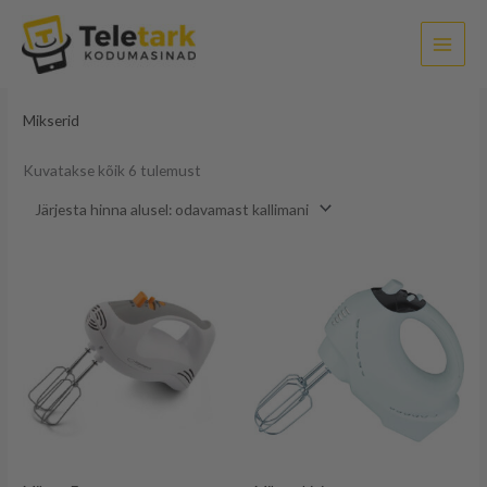
Sorditud
Skip
hinna
järgi:
to
madalast
kõrgeni
content
Esileht
/
Väike köögitehnika
/ Mikserid
Mikserid
Kuvatakse kõik 6 tulemust