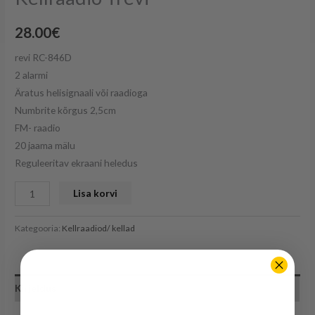
28.00
€
revi RC-846D
2 alarmi
Äratus helisignaali või raadioga
Numbrite kõrgus 2,5cm
FM- raadio
20 jaama mälu
Reguleeritav ekraani heledus
Lisa korvi
Kategooria:
Kellraadiod/ kellad
Kirjeldus