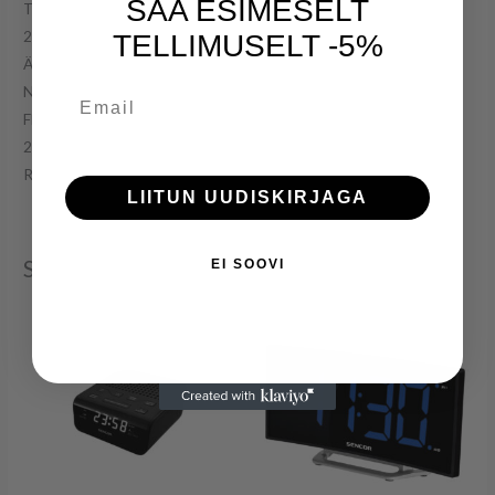
SAA ESIMESELT
Trevi RC-846D
2 alarmi
TELLIMUSELT -5%
Äratus helisignaali või raadioga
Numbrite kõrgus 2,5cm
Email
FM- raadio
20 jaama mälu
Reguleeritav ekraani heledus
LIITUN UUDISKIRJAGA
Seotud tooted
EI SOOVI