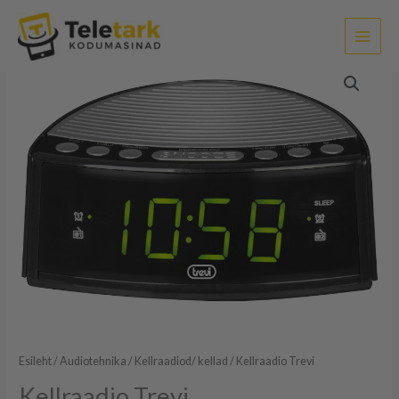
Skip
to
content
Kellraadio
Trevi
kogus
Esileht
/
Audiotehnika
/
Kellraadiod/ kellad
/ Kellraadio Trevi
Kellraadio Trevi