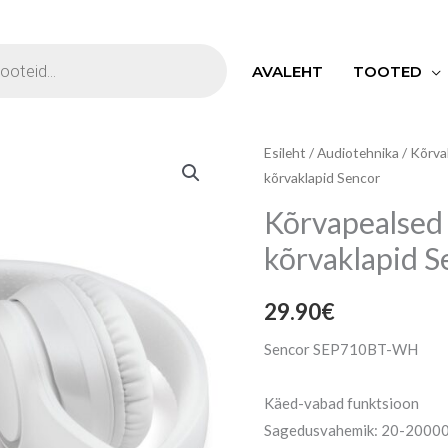
S
AVALEHT
TOOTED
Kõrvapealsed
Esileht
/
Audiotehnika
/
Kõrva
kõrvaklapid Sencor
juhtmevabad
kõrvaklapid
Kõrvapealsed
Sencor
kõrvaklapid S
kogus
29.90
€
Sencor SEP710BT-WH
Käed-vabad funktsioon
Sagedusvahemik: 20-2000