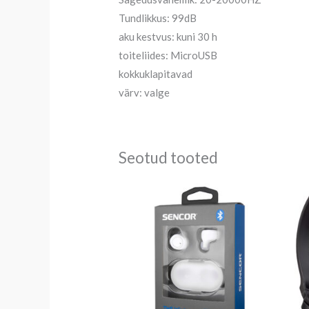
Tundlikkus: 99dB
aku kestvus: kuni 30 h
toiteliides: MicroUSB
kokkuklapitavad
värv: valge
Seotud tooted