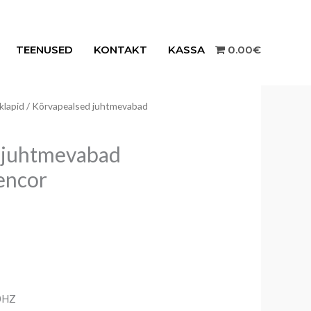
TEENUSED
KONTAKT
KASSA
0.00€
klapid
/ Kõrvapealsed juhtmevabad
 juhtmevabad
encor
0HZ