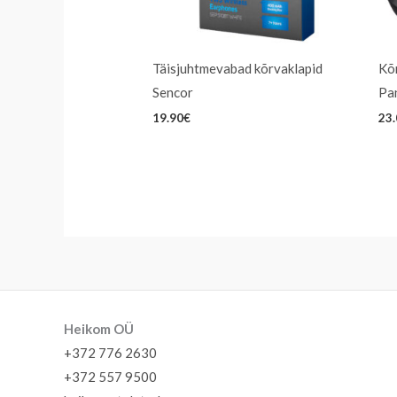
Täisjuhtmevabad kõrvaklapid
Kõ
Sencor
Pa
19.90
€
23
Heikom OÜ
+372 776 2630
+372 557 9500