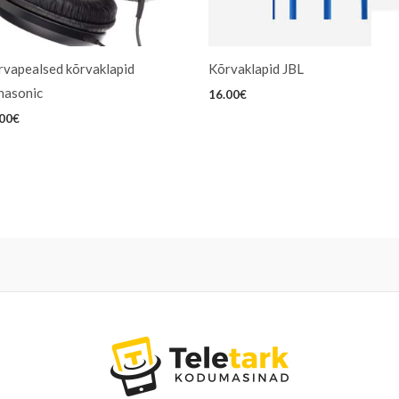
rvapealsed kõrvaklapid
Kõrvaklapid JBL
nasonic
16.00
€
.00
€