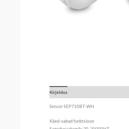
Kirjeldus
Sencor SEP710BT-WH
Käed-vabad funktsioon
Sagedusvahemik: 20-20000HZ