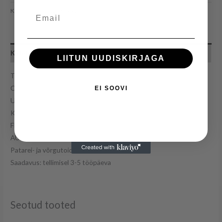
Kategooria:
Magnetoolad
Email
Kirjeldus
LIITUN UUDISKIRJAGA
Trevi CMP574USB
CD
EI SOOVI
USB
Kassett
FM- raadio
AUX- sisend
Patarei- ja võrgutoide
Saadavus: tellimisel 3-5 tööpäeva
Seotud tooted