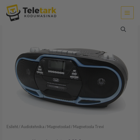
Skip
to
content
Magnetoola
Trevi
kogus
Esileht
/
Audiotehnika
/
Magnetoolad
/ Magnetoola Trevi