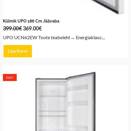
Külmik UPO 186 Cm Jäävaba
399.00
€
369.00
€
UPO UCN62EW Toote teabeleht→ Energiaklass:...
Lisa Korvi
Algne
Praegune
hind
hind
Sale!
oli:
on:
399.00€.
369.00€.