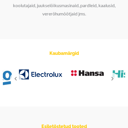
koolutajaid, juukselõikusmasinaid, pardleid, kaalusid,
vererõhumõõtjaid jms.
Kaubamärgid
Esiletõstetud tooted