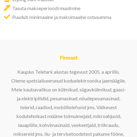
Tasuta makseperioodi muutmine
Puudub minimaalne ja maksimaalne ostusumma
Firmast
Kauplus Teletark alustas tegevust 2005. a aprillis.
Oleme spetsialiseerunud koduelektroonika jaemüügile.
Meie kaubavalikus on külmikud, sügavkülmikud, gaasi-
ja elektripliidid, pesumasinad, nõudepesumasinad,
telerid, raadiod, mobiiltelefonid jms. Väikesest
kodutehnikast müüme tolmuimejaid, mikroahjusid,
lauapliite, kohvimasinaid, veekeetjaid, triikraudu,
miksereid jms. Ilu- ja tervisetoodetest pakume fööne,