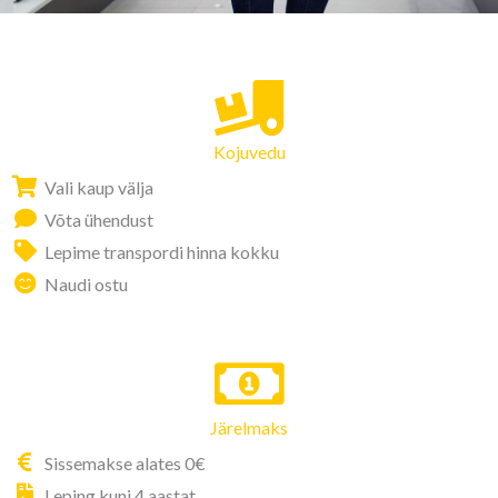
o
o
k
Kojuvedu
Vali kaup välja
Võta ühendust
Lepime transpordi hinna kokku
Naudi ostu
Järelmaks
Sissemakse alates 0€
Leping kuni 4 aastat