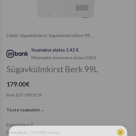
Esileht
/
Sügavkülmikud
/ Sügavkülmkirst Berk 99L
Kuumakse alates 5.42 €
Minimaalne sissemakse alates 0.00 €
Sügavkülmkirst Berk 99L
179.00
€
Berk BCF-0991E W
Toote teabeleht→
Energiaklass: E
Energiakulu: 168 kWh/aastas