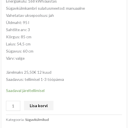
Energiakulu: 168 kWh/aastas
Sügavkülmkambri sulatusmeetod: manuaalne
Vahetatav uksepoolsus: jah
Üldmaht: 95 l
Sahtlite arv: 3
Kõrgus: 85 cm
Laius: 54,5 cm
Sügavus: 60 cm
Värv: valge
Järelmaks 25,50€ 12 kuud
Saadavus: tellimisel 1-3 tööpäeva
Saadaval järeltellimisel
Lisa korvi
Kategooria:
Sügavkülmikud