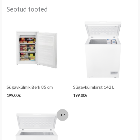
Seotud tooted
Sügavkülmik Berk 85 cm
Sügavkülmkirst 142 L
199.00
€
199.00
€
Algne
Praegune
Sale!
hind
hind
oli:
on:
259.00€.
229.00€.