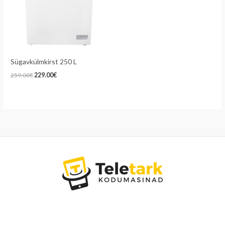
Sügavkülmkirst 250 L
259.00
€
229.00
€