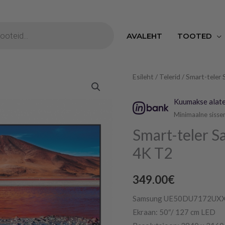
S
AVALEHT
TOOTED
Smart-
Esileht
/
Telerid
/ Smart-teler
teler
Kuumakse alate
Samsung
Minimaalne sisse
50"
Smart-teler S
(127
cm)
4K T2
4K
T2
349.00
€
kogus
Samsung UE50DU7172UX
Ekraan: 50″/ 127 cm LED