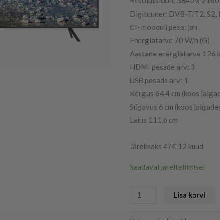
Resolutsioon: 3840 x 2160
Digituuner: DVB-T/T2, S2,
CI- mooduli pesa: jah
Energiatarve 70 W/h (G)
Aastane energiatarve 126
HDMI pesade arv: 3
USB pesade arv: 1
Kõrgus 64,4 cm (koos jalga
Sügavus 6 cm (koos jalgade
Laius 111,6 cm
Järelmaks 47€ 12 kuud
Saadaval järeltellimisel
Lisa korvi