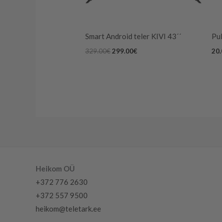
Smart Android teler KIVI 43´´
Pul
329.00
€
299.00
€
20
Heikom OÜ
+372 776 2630
+372 557 9500
heikom@teletark.ee