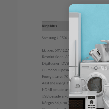
Kirjeldus
Samsung UE50U8092FUXXH
Ekraan: 50″/ 127 cm LED
Resolutsioon: 3840 x 2160 p
Digituuner: DVB-T/T2, S2, DVB-C
CI- mooduli pesa: jah
Energiatarve 70 W/h (G)
Aastane energiatarve 126 kWh
HDMI pesade arv: 3
USB pesade arv: 1
Kõrgus 64,4 cm (koos jalgadega 72 cm)