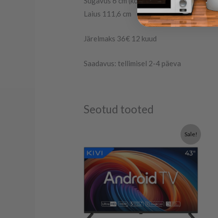
Sügavus 6 cm (koos jalgadega 25 cm)
Laius 111,6 cm
Järelmaks 36€ 12 kuud
Saadavus: tellimisel 2-4 päeva
Seotud tooted
Algne
Praegune
Sale!
hind
hind
oli:
on:
329.00€.
299.00€.