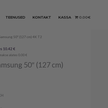
TEENUSED
KONTAKT
KASSA
0.00€
 Samsung 50″ (127 cm) 4K T2
s 10.42 €
makse alates 0.00 €
amsung 50″ (127 cm)
XH