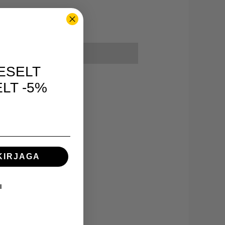
ESELT
LT -5%
KIRJAGA
I