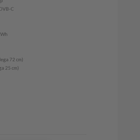
 p
 DVB-C
 kWh
dega 72 cm)
ga 25 cm)