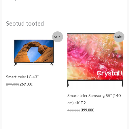
Seotud tooted
Algne
Praegune
Algne
Praegune
Sale!
Sale!
hind
hind
hind
hind
oli:
on:
oli:
on:
299.00€.
269.00€.
439.00€.
399.00€.
Smart-teler LG 43“
299.00
€
269.00
€
Smart-teler Samsung 55″ (140
cm) 4K T2
439.00
€
399.00
€