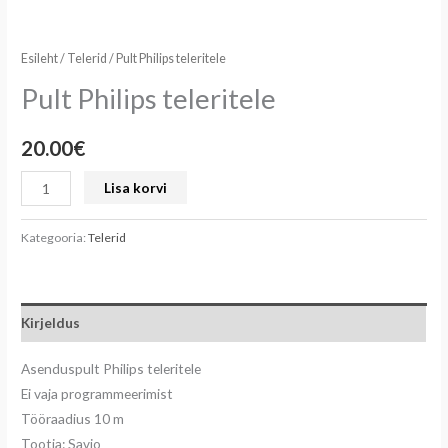
Esileht
/
Telerid
/ Pult Philips teleritele
Pult Philips teleritele
20.00
€
Lisa korvi
Kategooria:
Telerid
Kirjeldus
Asenduspult Philips teleritele
Ei vaja programmeerimist
Tööraadius 10 m
Tootja: Savio