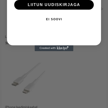
LIITUN UUDISKIRJAGA
EI SOOVI
Laadija Micro-USB
Laadija USB-C
10.00
€
14.00
€
iPhone laadimiskaabel