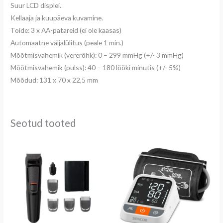
Suur LCD displei.
Kellaaja ja kuupäeva kuvamine.
Toide: 3 x AA-patareid (ei ole kaasas)
Automaatne väljalülitus (peale 1 min.)
Mõõtmisvahemik (vererõhk): 0 – 299 mmHg (+/- 3 mmHg)
Mõõtmisvahemik (pulss): 40 – 180 lööki minutis (+/- 5%)
Mõõdud: 131 x 70 x 22,5 mm
Seotud tooted