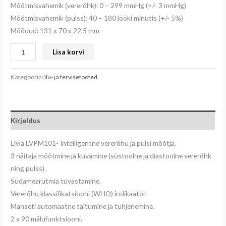
Mõõtmisvahemik (vererõhk): 0 – 299 mmHg (+/- 3 mmHg)
Mõõtmisvahemik (pulss): 40 – 180 lööki minutis (+/- 5%)
Mõõdud: 131 x 70 x 22,5 mm
Lisa korvi
Kategooria:
Ilu- ja tervisetooted
Kirjeldus
Livia LVPM101- Intelligentne vererõhu ja pulsi mõõtja.
3 näitaja mõõtmine ja kuvamine (süstoolne ja diastoolne vererõhk
ning pulss).
Südamearütmia tuvastamine.
Vererõhu klassifikatsiooni (WHO) indikaator.
Manseti automaatne täitumine ja tühjenemine.
2 x 90 mälufunktsiooni.