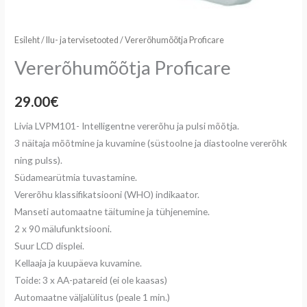
Esileht
/
Ilu- ja tervisetooted
/ Vererõhumõõtja Proficare
Vererõhumõõtja Proficare
29.00
€
Livia LVPM101- Intelligentne vererõhu ja pulsi mõõtja.
3 näitaja mõõtmine ja kuvamine (süstoolne ja diastoolne vererõhk
ning pulss).
Südamearütmia tuvastamine.
Vererõhu klassifikatsiooni (WHO) indikaator.
Manseti automaatne täitumine ja tühjenemine.
2 x 90 mälufunktsiooni.
Suur LCD displei.
Kellaaja ja kuupäeva kuvamine.
Toide: 3 x AA-patareid (ei ole kaasas)
Automaatne väljalülitus (peale 1 min.)