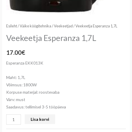
Esileht
/
Väike köögitehnika
/
Veekeetjad
/ Veekeetja Esperanza 1,7L
Veekeetja Esperanza 1,7L
17.00
€
Esperanza EKK013K
Maht: 1,7L
Võimsus: 1800W
Korpuse materjal: roostevaba
Värv: must
Saadavus: tellimisel 3-5 tööpäeva
Lisa korvi