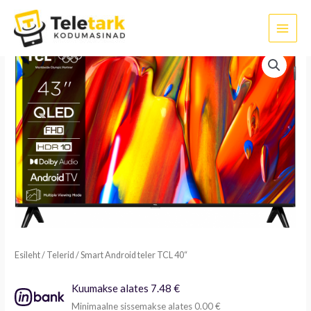
Skip
to
content
Smart
Android
teler
TCL
40``
kogus
Esileht
/
Telerid
/ Smart Android teler TCL 40“
Kuumakse alates 7.48 €
Minimaalne sissemakse alates 0.00 €