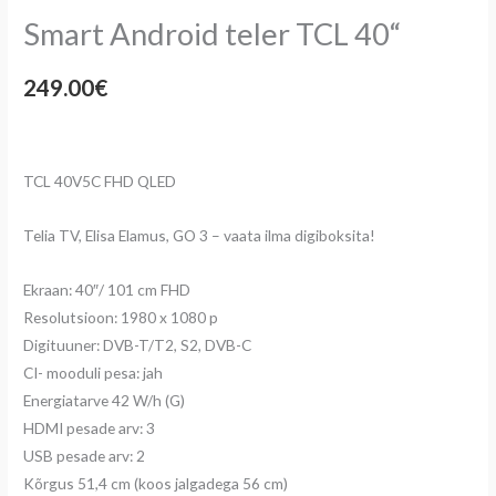
Smart Android teler TCL 40“
249.00
€
TCL 40V5C FHD QLED
Telia TV, Elisa Elamus, GO 3 – vaata ilma digiboksita!
Ekraan: 40″/ 101 cm FHD
Resolutsioon: 1980 x 1080 p
Digituuner: DVB-T/T2, S2, DVB-C
CI- mooduli pesa: jah
Energiatarve 42 W/h (G)
HDMI pesade arv: 3
USB pesade arv: 2
Kõrgus 51,4 cm (koos jalgadega 56 cm)