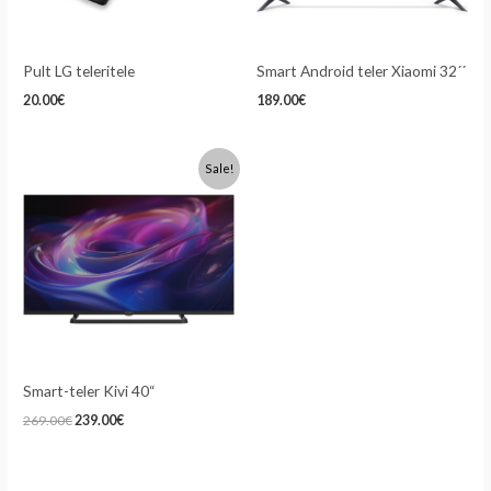
Pult LG teleritele
Smart Android teler Xiaomi 32´´
20.00
€
189.00
€
Algne
Praegune
Sale!
hind
hind
oli:
on:
269.00€.
239.00€.
Smart-teler Kivi 40“
269.00
€
239.00
€