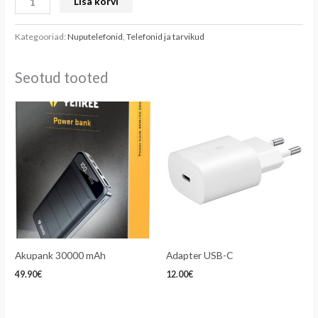
Lisa korvi
Kategooriad:
Nuputelefonid
,
Telefonid ja tarvikud
Seotud tooted
Akupank 30000 mAh
Adapter USB-C
49.90
€
12.00
€