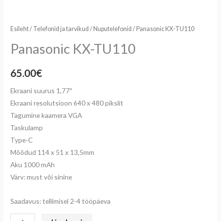
Esileht
/
Telefonid ja tarvikud
/
Nuputelefonid
/ Panasonic KX-TU110
Panasonic KX-TU110
65.00
€
Ekraani suurus 1,77″
Ekraani resolutsioon 640 x 480 pikslit
Tagumine kaamera VGA
Taskulamp
Type-C
Mõõdud 114 x 51 x 13,5mm
Aku 1000 mAh
Värv: must või sinine
Saadavus: tellimisel 2-4 tööpäeva