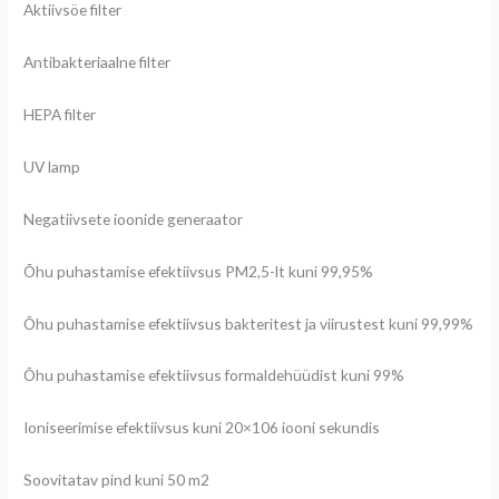
Aktiivsöe filter
Antibakteriaalne filter
HEPA filter
UV lamp
Negatiivsete ioonide generaator
Õhu puhastamise efektiivsus PM2,5-lt kuni 99,95%
Õhu puhastamise efektiivsus bakteritest ja viirustest kuni 99,99%
Õhu puhastamise efektiivsus formaldehüüdist kuni 99%
Ioniseerimise efektiivsus kuni 20×106 iooni sekundis
Soovitatav pind kuni 50 m2