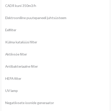
CADR kuni 350m3/h
Elektrooniline puutepaneeli juhtsüsteem
Eelfilter
Külma katalüüsi filter
Aktiivsöe filter
Antibakteriaalne filter
HEPA filter
UV lamp
Negatiivsete ioonide generaator