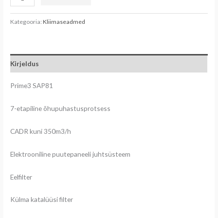
Kategooria:
Kliimaseadmed
Kirjeldus
Prime3 SAP81
7-etapiline õhupuhastusprotsess
CADR kuni 350m3/h
Elektrooniline puutepaneeli juhtsüsteem
Eelfilter
Külma katalüüsi filter