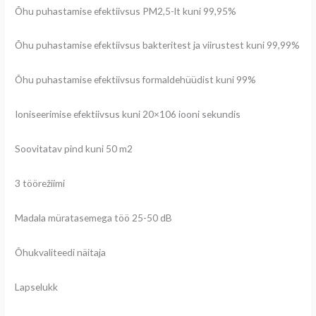
Õhu puhastamise efektiivsus PM2,5-lt kuni 99,95%
Õhu puhastamise efektiivsus bakteritest ja viirustest kuni 99,99%
Õhu puhastamise efektiivsus formaldehüüdist kuni 99%
Ioniseerimise efektiivsus kuni 20×106 iooni sekundis
Soovitatav pind kuni 50 m2
3 töörežiimi
Madala müratasemega töö 25-50 dB
Õhukvaliteedi näitaja
Lapselukk