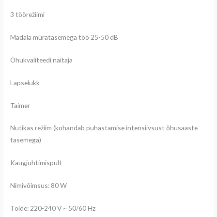
3 töörežiimi
Madala müratasemega töö 25-50 dB
Õhukvaliteedi näitaja
Lapselukk
Taimer
Nutikas režiim (kohandab puhastamise intensiivsust õhusaaste
tasemega)
Kaugjuhtimispult
Nimivõimsus: 80 W
Toide: 220-240 V ~ 50/60 Hz