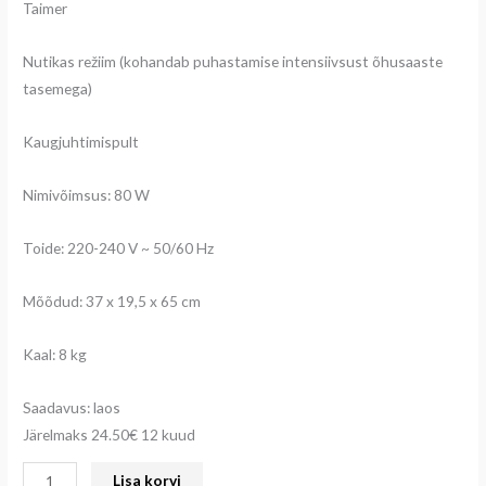
Taimer
Nutikas režiim (kohandab puhastamise intensiivsust õhusaaste
tasemega)
Kaugjuhtimispult
Nimivõimsus: 80 W
Toide: 220-240 V ~ 50/60 Hz
Mõõdud: 37 x 19,5 x 65 cm
Kaal: 8 kg
Saadavus: laos
Järelmaks 24.50€ 12 kuud
Lisa korvi