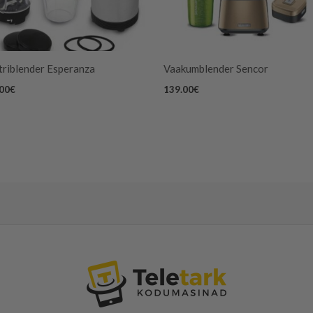
triblender Esperanza
Vaakumblender Sencor
.00
€
139.00
€