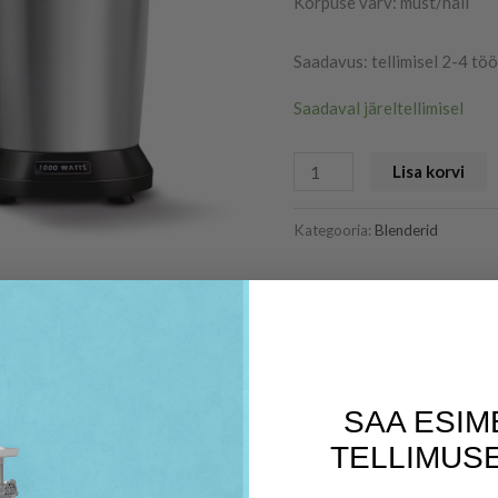
Korpuse värv: must/hall
Saadavus: tellimisel 2-4 tö
Saadaval järeltellimisel
Lisa korvi
Kategooria:
Blenderid
SAA ESIM
TELLIMUSE