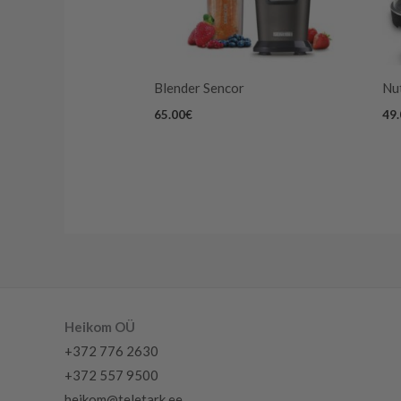
Blender Sencor
Nu
65.00
€
49
Heikom OÜ
+372 776 2630
+372 557 9500
heikom@teletark.ee