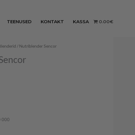
TEENUSED
KONTAKT
KASSA
0.00€
Blenderid
/ Nutriblender Sencor
 Sencor
0 000