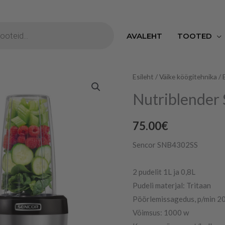
S
AVALEHT
TOOTED
Nutriblender
Esileht
/
Väike köögitehnika
/
Sencor
Nutriblender
kogus
75.00
€
Sencor SNB4302SS
2 pudelit 1L ja 0,8L
Pudeli materjal: Tritaan
Pöörlemissagedus, p/min 2
Võimsus: 1000 w