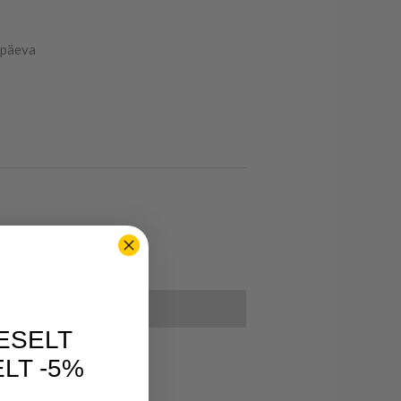
öpäeva
ESELT
LT -5%