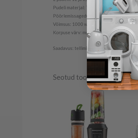
Pudeli materjal: Tritaan
Pöörlemissagedus, p/min 20 000
Võimsus: 1000 w
Korpuse värv: must/hall
Saadavus: tellimisel 2-4 tööpäeva
Seotud tooted