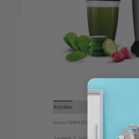
Kirjeldus
Sencor SNB4302SS
2 pudelit 1L ja 0,8L