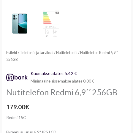
Esileht
/
Telefonid ja tarvikud
/
Nutitelefonid
/ Nutitelefon Redmi 6,9´´
256GB
Kuumakse alates 5.42 €
Minimaalne sissemakse alates 0.00 €
Nutitelefon Redmi 6,9´´ 256GB
179.00
€
Redmi 15C
Ekraani suurus 6,9″ IPS LCD