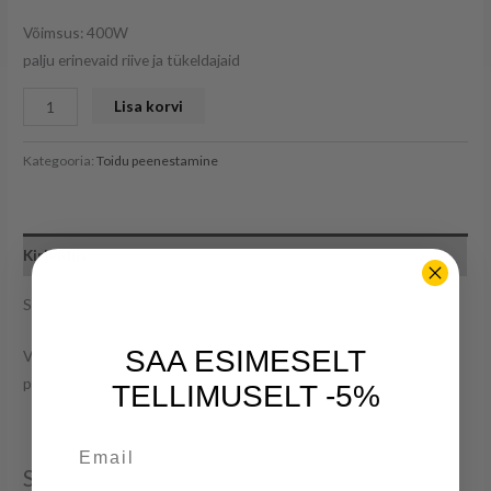
Võimsus: 400W
palju erinevaid riive ja tükeldajaid
Lisa korvi
Kategooria:
Toidu peenestamine
Kirjeldus
Severin KM3865
SAA ESIMESELT
Võimsus: 400W
palju erinevaid riive ja tükeldajaid
TELLIMUSELT -5%
Email
Seotud tooted