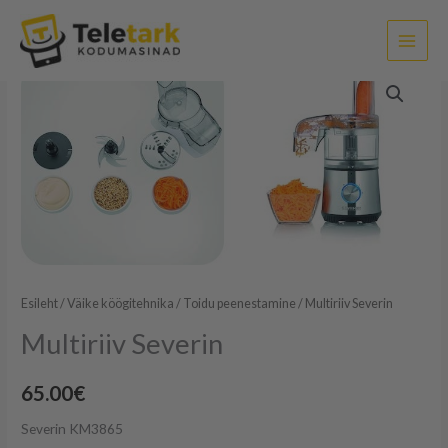
Skip
to
content
Multiriiv
Severin
kogus
Esileht
/
Väike köögitehnika
/
Toidu peenestamine
/ Multiriiv Severin
Multiriiv Severin
65.00
€
Severin KM3865