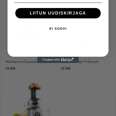
LIITUN UUDISKIRJAGA
EI SOOVI
Mahlapress Esperanza
Minipurustaja Proficook
59.00
€
39.00
€