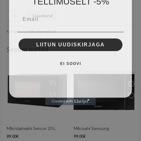
Email
Lisa korvi
Kategooria:
Mikrolaineahjud
LIITUN UUDISKIRJAGA
Seotud tooted
EI SOOVI
Mikrolaineahi Sencor 20 L
Mikroahi Samsung
89.00
€
99.00
€