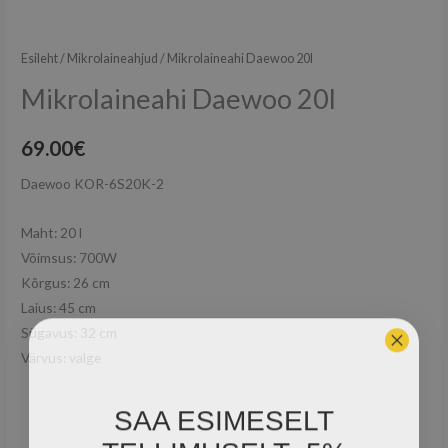
Esileht
/
Mikrolaineahjud
/ Mikrolaineahi Daewoo 20l
Mikrolaineahi Daewoo 20l
69.00
€
Daewoo KOR-6S20K-2
Maht: 20 l
Võimsus: 700W
Kõrgus: 26 cm
Laius: 45 cm
Sügavus: 32 cm
Värvus: valge
SAA ESIMESELT
TELLIMUSELT -5%