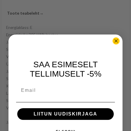
T
oote teabeleht→
Energiaklass: E
Energiakulu: 205 kWh/aastas
Jahekambri sulatusmeetod: automaatne
Sügavkülmkambri sulatusmeetod: manuaalne
Vahetatav uksepoolsus: jah
SAA ESIMESELT
Üldmaht: 133 l
Jahekambri maht: 91 l
TELLIMUSELT -5%
Sügavkülmkambri maht: 42 l
Kõrgus: 124 cm
Email
Laius: 47 cm
Sügavus: 51 cm
Värv: valge
LIITUN UUDISKIRJAGA
Järelmaks 22,50€ 12 kuud