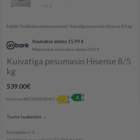
Esileht
/
Eestlaetavad pesumasinad
/ Kuivatiga pesumasin Hisense 8/5 kg
Kuumakse alates 15.99 €
Minimaalne sissemakse alates 0.00 €
Kuivatiga pesumasin Hisense 8/5
kg
539.00
€
Hisense WD3S8043BW3
Toote teabeleht →
Energiaklass: A
Energiakulu pesemisel: 0,33 kWh/tsüklis