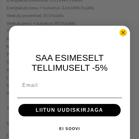
Energiakulu pesu + kuivatus: 2,66 kWh/tsüklis
Veekulu pesemisel: 36 l/tsüklis
Veekulu pesu + kuivatus: 80 l/tsüklis
Tsentrifuugimiskiirus: 1400 p/min
Maksimaalne pesukogus: 8 kg
Maksimaalne kuivatuskogus: 5 kg
Pesuprogrammide arv: 16
SAA ESIMESELT
Viitstart: 3-6-9 h
TELLIMUSELT -5%
Kõrgus: 84 cm
Laius: 60 cm
Email
Sügavus: 55 cm
Värv: valge
Järelmaks 53€ 12 kuud
LIITUN UUDISKIRJAGA
Saadavus: tellimisel 2-4 tööpäeva
EI SOOVI
Saadaval järeltellimisel