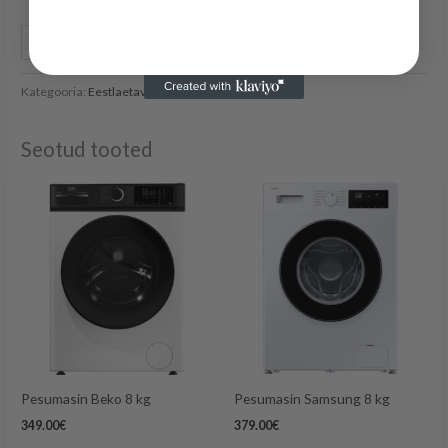
Lisa korvi
Kategooria:
Eestlaetavad pesumasinad
Seotud tooted
Pesumasin Beko 8 kg
Pesumasin Samsung 8 kg
349.00
€
379.00
€