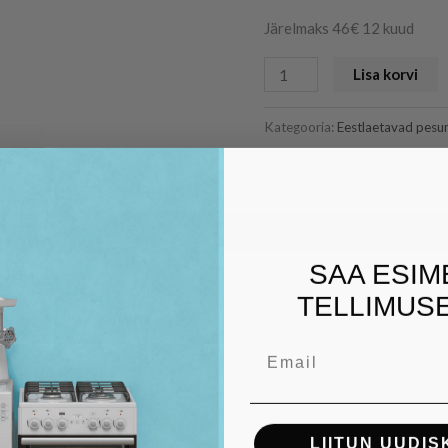
Järelmaks 46€ 12 kuud
Lisa korvi
Kategooria:
Eestlaetavad pesu
SAA ESIM
TELLIMUSE
Email
s
LIITUN UUDIS