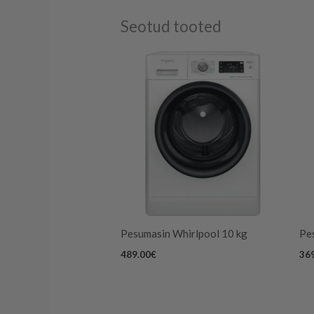
Seotud tooted
Pesumasin Whirlpool 10 kg
Pes
489.00
€
36