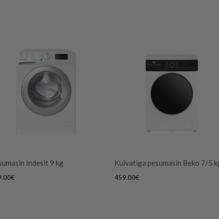
umasin Indesit 9 kg
Kuivatiga pesumasin Beko 7/5 k
9.00
€
459.00
€