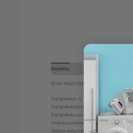
Kirjeldus
ROW 4966DWMC7-S
Energiaklass: A
Energiakulu pesemisel: 0,42 kWh/tsüklis
Energiakulu pesu + kuivatus: 3 kWh/tsükli
Veekulu pesemisel: 49 l/tsüklis
Veekulu pesu + kuivatus: 86 l/tsüklis