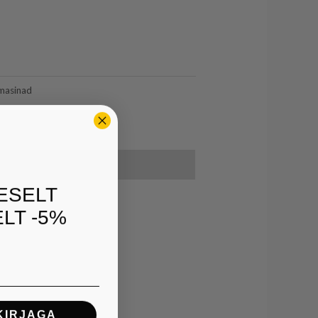
masinad
ESELT
LT -5%
KIRJAGA