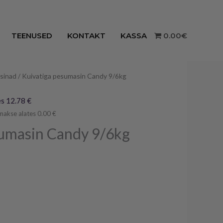
TEENUSED
KONTAKT
KASSA
0.00€
sinad
/ Kuivatiga pesumasin Candy 9/6kg
raegune
ind
s 12.78 €
makse alates 0.00 €
n:
sumasin Candy 9/6kg
29.00€.