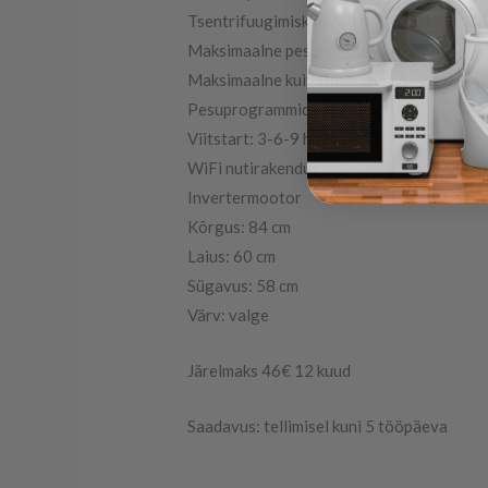
Tsentrifuugimiskiirus: 1400 p/min
Maksimaalne pesukogus: 9 kg
Maksimaalne kuivatuskogus: 6 kg
Pesuprogrammide arv: 16
Viitstart: 3-6-9 h
WiFi nutirakendus
Invertermootor
Kõrgus: 84 cm
Laius: 60 cm
Sügavus: 58 cm
Värv: valge
Järelmaks 46€ 12 kuud
Saadavus: tellimisel kuni 5 tööpäeva