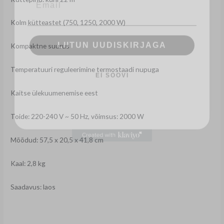
Kolm kütteastet (750, 1250, 2000 W)
LIITUN UUDISKIRJAGA
Kompaktne suurus
EI SOOVI
Temperatuuri reguleerimine termostaadi nupuga
Kaitse ülekuumenemise eest
Toide: 220-240 V ~ 50 Hz, võimsus: 2000 W
Mõõdud: 57,5 ​​x 20,5 x 41,8 cm
Kaal: 2,8 kg
Saadavus: laos