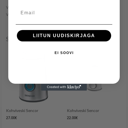
Võimsus: 160W
Email
Värv: valge
LIITUN UUDISKIRJAGA
Seotud tooted
EI SOOVI
Kohviveski Sencor
Kohviveski Sencor
27.00
€
22.00
€