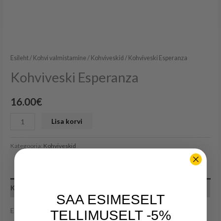
Esileht
/
Kohvi valmistamine
/
Kohviveskid
/ Kohviveski Esperanza
Kohviveski Esperanza
16.00
€
Lisa korvi
Kategooria:
Kohviveskid
Kirjeldus
SAA ESIMESELT
Esperanza EKC001W
TELLIMUSELT -5%