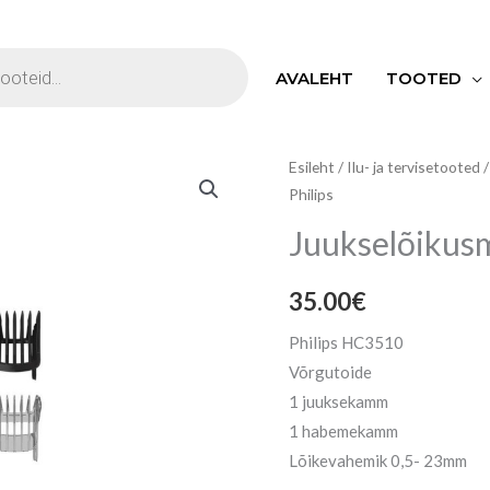
S
AVALEHT
TOOTED
Juukselõikusmasin
Esileht
/
Ilu- ja tervisetooted
Philips
Philips
kogus
Juukselõikusm
35.00
€
Philips HC3510
Võrgutoide
1 juuksekamm
1 habemekamm
Lõikevahemik 0,5- 23mm