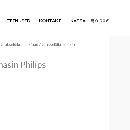
TEENUSED
KONTAKT
KASSA
0.00€
/
Juukselõikusmasinad
/ Juukselõikusmasin
asin Philips