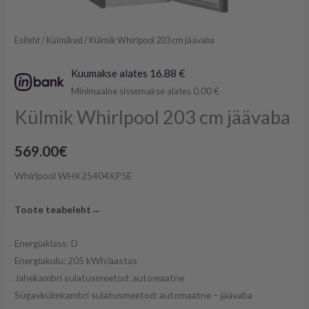
Esileht
/
Külmikud
/ Külmik Whirlpool 203 cm jäävaba
Kuumakse alates 16.88 €
Minimaalne sissemakse alates 0.00 €
Külmik Whirlpool 203 cm jäävaba
569.00
€
Whirlpool WHK25404XP5E
Toote teabeleht→
Energiaklass: D
Energiakulu: 205 kWh/aastas
Jahekambri sulatusmeetod: automaatne
Sügavkülmkambri sulatusmeetod: automaatne – jäävaba