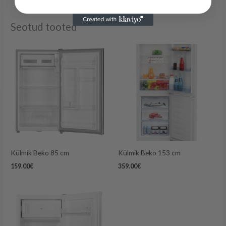
Seotud tooted
Külmik Beko 85 cm
Külmik Beko 153 cm
159.00
€
359.00
€