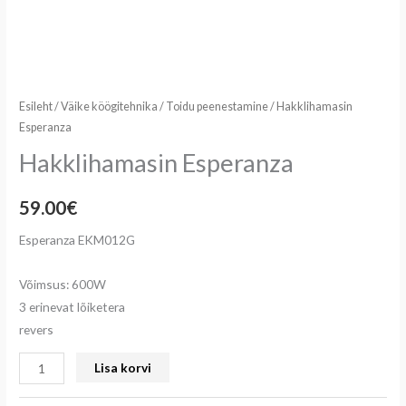
Esileht
/
Väike köögitehnika
/
Toidu peenestamine
/ Hakklihamasin
Esperanza
Hakklihamasin Esperanza
59.00
€
Esperanza EKM012G
Võimsus: 600W
3 erinevat lõiketera
revers
Lisa korvi