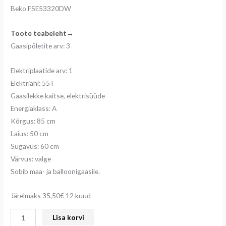
Beko FSE53320DW
Toote teabeleht→
Gaasipõletite arv: 3
Elektriplaatide arv: 1
Elektriahi: 55 l
Gaasilekke kaitse, elektrisüüde
Energiaklass: A
Kõrgus: 85 cm
Laius: 50 cm
Sügavus: 60 cm
Värvus: valge
Sobib maa- ja balloonigaasile.
Järelmaks 35,50€ 12 kuud
Lisa korvi