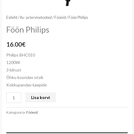
Esileht
/
Ilu- ja tervisetooted
/
Föönid
/ Föön Philips
Föön Philips
16.00
€
Philips BHC010
1200W
3 kiirust
Õhku koondav otsik
Kokkupandav käepide
Lisa korvi
Kategooria:
Föönid