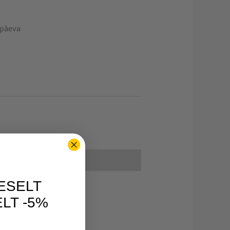
öpäeva
ESELT
LT -5%