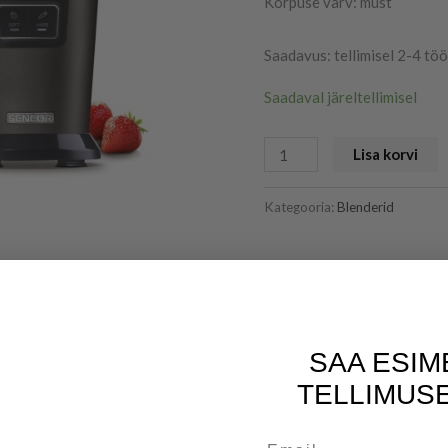
Korpuse värv: must
Saadavus: tellimisel 2-4 tö
Saadaval järeltellimisel
Lisa korvi
Kategooria:
Blenderid
SAA ESIM
TELLIMUSE
Email