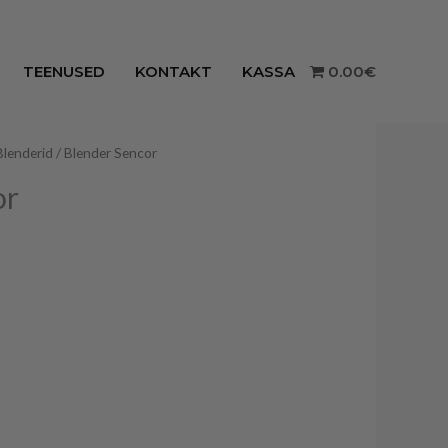
TEENUSED
KONTAKT
KASSA
0.00€
Blenderid
/ Blender Sencor
or