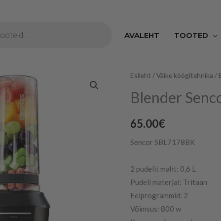
S
AVALEHT
TOOTED
Blender
Esileht
/
Väike köögitehnika
/
Sencor
Blender Senc
kogus
65.00
€
Sencor SBL7178BK
2 pudelit maht: 0,6 L
Pudeli materjal: Tritaan
Eelprogrammid: 2
Võimsus: 800 w