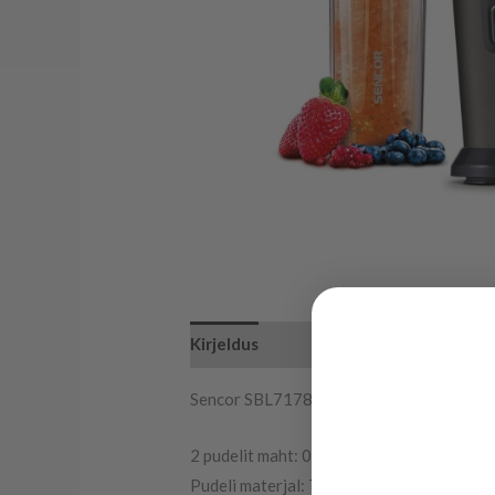
Kirjeldus
Sencor SBL7178BK
2 pudelit maht: 0,6 L
Pudeli materjal: Tritaan