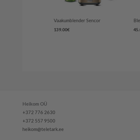
Vaakumblender Sencor
Ble
139.00
€
45
Heikom OÜ
+372 776 2630
+372 557 9500
heikom@teletark.ee