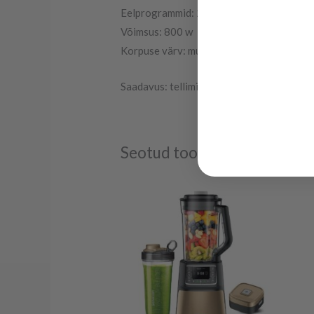
Eelprogrammid: 2
Võimsus: 800 w
Korpuse värv: must
Saadavus: tellimisel 2-4 tööpäeva
Seotud tooted